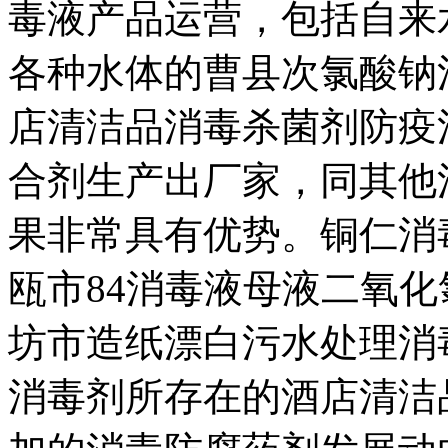
毒液产品运营，
包括自来
各种水体的
曹县次氯酸钠
店清洁品
消毒杀菌剂
防疫
合剂生产出厂家，
同其他
果非常具有优势。
铜仁消
瓯市84消毒液母液
二氧化
坊市造纸漂白
污水处理消
消毒剂所存在的
酒店清洁