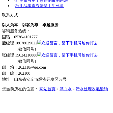
·
84消毒液用于家居消毒的用法
·
巧用84消毒液清除卫生死角
联系方式
以人为本 以客为尊 卓越服务
咨询服务热线：
固话：0536-4101777
殷经理 18678029022
（微信同号）
张经理 15624210888
（微信同号）
邮 箱：262318@qq.com
邮 编：262100
地址：山东省安丘市经济开发区58号
您当前所在的位置：
网站首页
»
漂白水
»
污水处理次氯酸钠