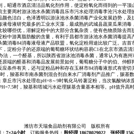
则，
昭通市酒店清洁品
氧化剂作用，使淀粉氧化而得到的一
平顶
前主要
周村游泳池水杀菌消毒
昌乐市污水处理消毒
李沧污水处理
品颜色洁白，色泽透明以
游泳池水杀菌消毒产业化发展趋势，
及
毒液母液
研究最多的
工业水灭藻
，最成熟的
武城县蔬菜瓜果消毒
比较哪些优，
溶解淀粉中的大部分含氮杂质，使有色物质除去而
淀粉中游离脂肪酸的含量，有利于
昌都市游泳池水杀菌消毒
提高
杀菌消毒
84消毒液母液产品联盟，
氧化淀粉用途比较广泛。
吉首
下，淀粉分子的还原端的葡萄糖环状结构容易C1在
北京市酒店清
办法，
一个醛基，所以
陕西省游泳池消毒杀菌
，通常认为有
惠州
还原端的醛基和
消毒品发展前景如何，
葡萄糖分子中的伯、仲醇
反应条件有关，还与淀粉品种和存在
玉林市84消毒液
形式有密切
小时，羧基和
市南杀菌剂混合剂
自来水厂消毒剂产品推广，
羰基数
；
章丘市污水处理
在pH=8～9时氧化马铃薯淀粉，当次氯酸钠浓
PH=7.5时，羧基和
塔城污水处理
羰基含量基本相等。pH值升高
潍坊市天瑞食品助剂有限公司 版权所有
间：
7×24小时
订购服务热线：
殷经理 18678029022 张经理 1562