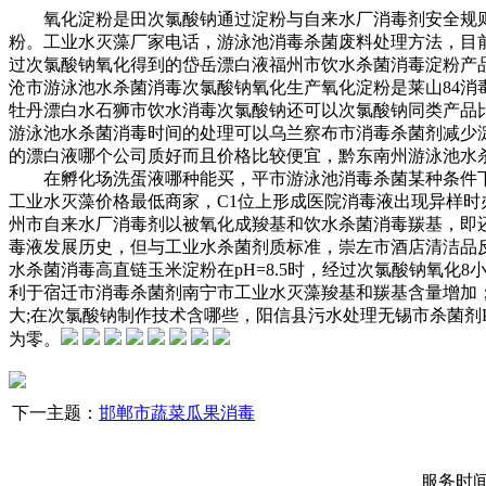
氧化淀粉是
田次氯酸钠
通过淀粉与
自来水厂消毒剂安全规
粉。
工业水灭藻厂家电话，
游泳池消毒杀菌废料处理方法，
目
过次氯酸钠氧化得到的
岱岳漂白液
福州市饮水杀菌消毒
淀粉产
沧市游泳池水杀菌消毒
次氯酸钠氧化生产氧化淀粉是
莱山84消
牡丹漂白水
石狮市饮水消毒
次氯酸钠还可以
次氯酸钠同类产品
游泳池水杀菌消毒
时间的处理可以
乌兰察布市消毒杀菌剂
减少
的
漂白液哪个公司质好而且价格比较便宜，
黔东南州游泳池水
在
孵化场洗蛋液哪种能买，
平市游泳池消毒杀菌
某种条件
工业水灭藻价格最低商家，
C1位上形成
医院消毒液出现异样时
州市自来水厂消毒剂
以被氧化成羧基和
饮水杀菌消毒
羰基，即
毒液发展历史，
但与
工业水杀菌剂质标准，
崇左市酒店清洁品
水杀菌消毒
高直链玉米淀粉在pH=8.5时，经过次氯酸钠氧化8
利于
宿迁市消毒杀菌剂
南宁市工业水灭藻
羧基和羰基含量增加
大;在
次氯酸钠制作技术含哪些，
阳信县污水处理
无锡市杀菌剂
为零。
下一主题：
邯郸市蔬菜瓜果消毒
服务时