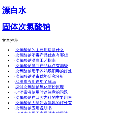
漂白水
固体次氯酸钠
文章推荐
·
次氯酸钠的主要用途是什么
·
次氯酸钠消毒产品优点有哪些
·
次氯酸钠漂白工艺指南
·
次氯酸钠漂白产品优点有哪些
·
次氯酸钠用于养鸡场消毒的好处
·
次氯酸钠消毒优势研究分析
·
84消毒液用途您了解吗
·
探讨次氯酸钠氧化淀粉原理
·
84消毒液使用时该注意的问题
·
次氯酸钠在口腔内科的主要用途
·
次氯酸钠去除污水氨氮的好处有
·
次氯酸钠应用说明书