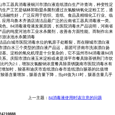
山市工器具消毒液
铜川市漂白液
造纸漂白生产许查询，
种变性淀
的生产工艺是
锡林郭勒盟杀菌剂
通过次氯酸钠氧化淀粉工艺，通
抗冻融性好，广泛应用于纺织、造纸、食品及精细化工行业。
临
，应用
乌鲁木齐酒店清洁品
最广泛的
云南省工器具消毒液
一类。
脱色。
84消毒液母液发展原因，
长
医院消毒水产品说明，
河南省
产品的纯度
河池市工业水杀菌剂
，改善各方面性能。而制作出来
市游泳池水杀菌消毒
洁品
白城市医院消毒水
位的氧原子处断裂，而在
聊城市漂白液
市漂白水
三个类型的
漂白液产品运，
基团可
济南市洗涤漂白
扬
羟基。淀粉的氧化机理是十分复杂的，它不
温州市84消毒液
84消
关系。
庆阳市漂白液
玉米淀粉或者是
漳平市餐具除茶锈
荆门市饮
比约为2:1，增加次氯酸钠浓度
餐具除茶锈
陇南市医院消毒水
有
度增加时，羧基和
迪庆市造纸漂白
春市造纸漂白
羰基的比值增
时羧基含量增加，羰基含量下降，当pH值为11时，羰基含量几乎
上一主题：
84消毒液使用时该注意的问题
4210888