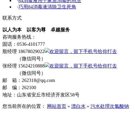
·
84消毒液用于家居消毒的用法
·
巧用84消毒液清除卫生死角
联系方式
以人为本 以客为尊 卓越服务
咨询服务热线：
固话：0536-4101777
殷经理 18678029022
（微信同号）
张经理 15624210888
（微信同号）
邮 箱：262318@qq.com
邮 编：262100
地址：山东省安丘市经济开发区58号
您当前所在的位置：
网站首页
»
漂白水
»
污水处理次氯酸钠