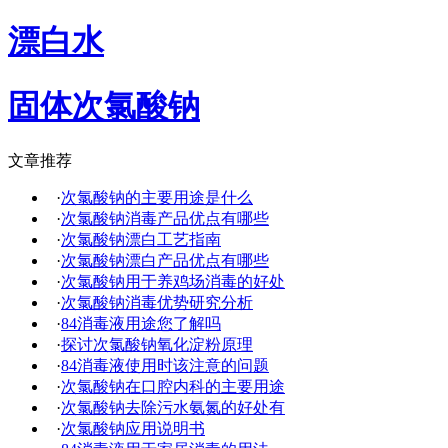
漂白水
固体次氯酸钠
文章推荐
·
次氯酸钠的主要用途是什么
·
次氯酸钠消毒产品优点有哪些
·
次氯酸钠漂白工艺指南
·
次氯酸钠漂白产品优点有哪些
·
次氯酸钠用于养鸡场消毒的好处
·
次氯酸钠消毒优势研究分析
·
84消毒液用途您了解吗
·
探讨次氯酸钠氧化淀粉原理
·
84消毒液使用时该注意的问题
·
次氯酸钠在口腔内科的主要用途
·
次氯酸钠去除污水氨氮的好处有
·
次氯酸钠应用说明书