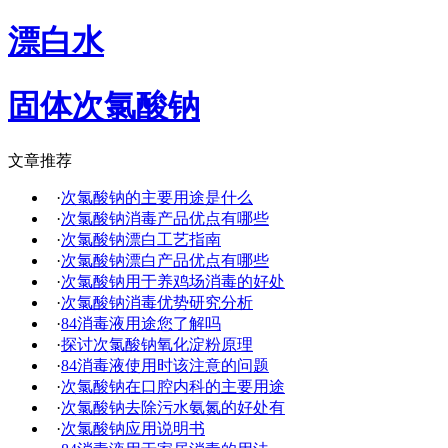
漂白水
固体次氯酸钠
文章推荐
·
次氯酸钠的主要用途是什么
·
次氯酸钠消毒产品优点有哪些
·
次氯酸钠漂白工艺指南
·
次氯酸钠漂白产品优点有哪些
·
次氯酸钠用于养鸡场消毒的好处
·
次氯酸钠消毒优势研究分析
·
84消毒液用途您了解吗
·
探讨次氯酸钠氧化淀粉原理
·
84消毒液使用时该注意的问题
·
次氯酸钠在口腔内科的主要用途
·
次氯酸钠去除污水氨氮的好处有
·
次氯酸钠应用说明书