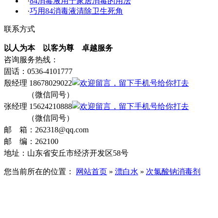
·
84消毒液用于家居消毒的用法
·
巧用84消毒液清除卫生死角
联系方式
以人为本 以客为尊 卓越服务
咨询服务热线：
固话：0536-4101777
殷经理 18678029022
（微信同号）
张经理 15624210888
（微信同号）
邮 箱：262318@qq.com
邮 编：262100
地址：山东省安丘市经济开发区58号
您当前所在的位置：
网站首页
»
漂白水
»
次氯酸钠消毒剂