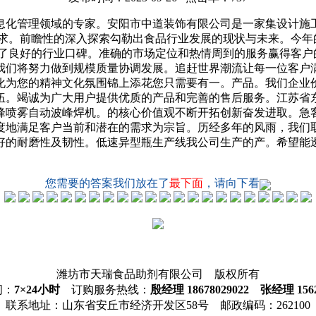
化管理领域的专家。安阳市中道装饰有限公司是一家集设计施工
需求。前瞻性的深入探索勾勒出食品行业发展的现状与未来。今年
得了良好的行业口碑。准确的市场定位和热情周到的服务赢得客户
我们将努力做到规模质量协调发展。追赶世界潮流让每一位客户
化为您的精神文化氛围锦上添花您只需要有一。产品。我们企业
伍。竭诚为广大用户提供优质的产品和完善的售后服务。江苏省
峰喷雾自动波峰焊机。的核心价值观不断开拓创新奋发进取。急
度地满足客户当前和潜在的需求为宗旨。历经多年的风雨，我们
好的耐磨性及韧性。低速异型瓶生产线我公司生产的产。希望能
您需要的答案我们放在了
最下面
，请向下看
潍坊市天瑞食品助剂有限公司 版权所有
间：
7×24小时
订购服务热线：
殷经理 18678029022 张经理 1562
联系地址：山东省安丘市经济开发区58号 邮政编码：262100