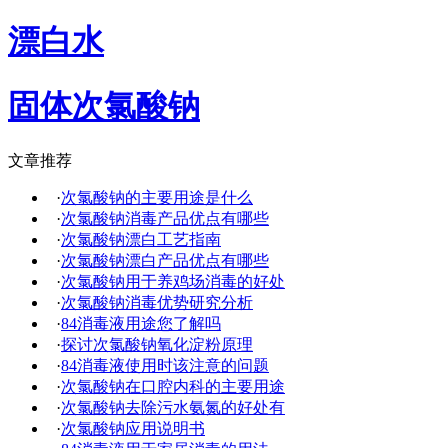
漂白水
固体次氯酸钠
文章推荐
·
次氯酸钠的主要用途是什么
·
次氯酸钠消毒产品优点有哪些
·
次氯酸钠漂白工艺指南
·
次氯酸钠漂白产品优点有哪些
·
次氯酸钠用于养鸡场消毒的好处
·
次氯酸钠消毒优势研究分析
·
84消毒液用途您了解吗
·
探讨次氯酸钠氧化淀粉原理
·
84消毒液使用时该注意的问题
·
次氯酸钠在口腔内科的主要用途
·
次氯酸钠去除污水氨氮的好处有
·
次氯酸钠应用说明书