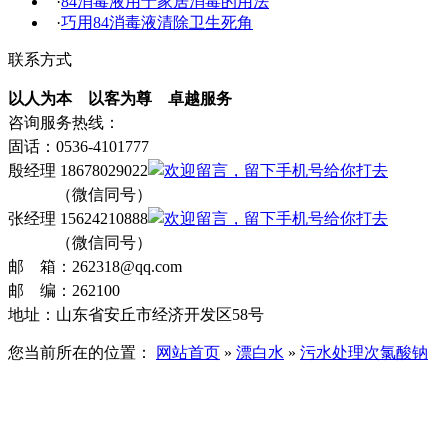
·
84消毒液用于家居消毒的用法
·
巧用84消毒液清除卫生死角
联系方式
以人为本 以客为尊 卓越服务
咨询服务热线：
固话：0536-4101777
殷经理 18678029022
（微信同号）
张经理 15624210888
（微信同号）
邮 箱：262318@qq.com
邮 编：262100
地址：山东省安丘市经济开发区58号
您当前所在的位置：
网站首页
»
漂白水
»
污水处理次氯酸钠