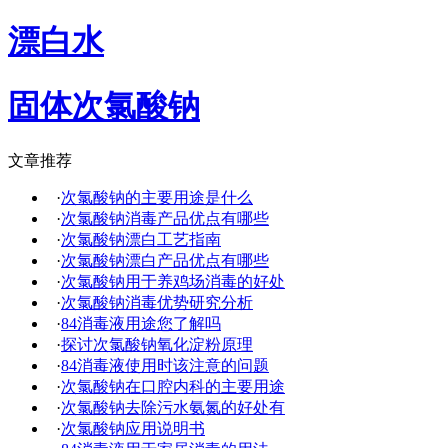
漂白水
固体次氯酸钠
文章推荐
·
次氯酸钠的主要用途是什么
·
次氯酸钠消毒产品优点有哪些
·
次氯酸钠漂白工艺指南
·
次氯酸钠漂白产品优点有哪些
·
次氯酸钠用于养鸡场消毒的好处
·
次氯酸钠消毒优势研究分析
·
84消毒液用途您了解吗
·
探讨次氯酸钠氧化淀粉原理
·
84消毒液使用时该注意的问题
·
次氯酸钠在口腔内科的主要用途
·
次氯酸钠去除污水氨氮的好处有
·
次氯酸钠应用说明书