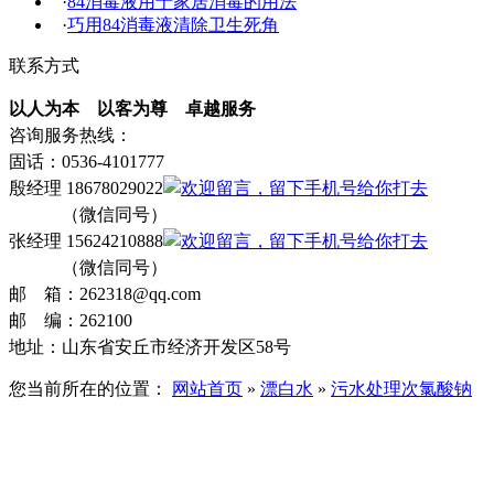
·
84消毒液用于家居消毒的用法
·
巧用84消毒液清除卫生死角
联系方式
以人为本 以客为尊 卓越服务
咨询服务热线：
固话：0536-4101777
殷经理 18678029022
（微信同号）
张经理 15624210888
（微信同号）
邮 箱：262318@qq.com
邮 编：262100
地址：山东省安丘市经济开发区58号
您当前所在的位置：
网站首页
»
漂白水
»
污水处理次氯酸钠