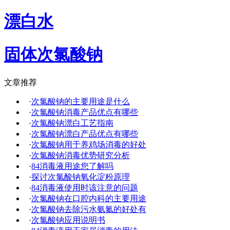
漂白水
固体次氯酸钠
文章推荐
·
次氯酸钠的主要用途是什么
·
次氯酸钠消毒产品优点有哪些
·
次氯酸钠漂白工艺指南
·
次氯酸钠漂白产品优点有哪些
·
次氯酸钠用于养鸡场消毒的好处
·
次氯酸钠消毒优势研究分析
·
84消毒液用途您了解吗
·
探讨次氯酸钠氧化淀粉原理
·
84消毒液使用时该注意的问题
·
次氯酸钠在口腔内科的主要用途
·
次氯酸钠去除污水氨氮的好处有
·
次氯酸钠应用说明书