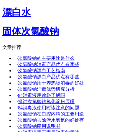
漂白水
固体次氯酸钠
文章推荐
·
次氯酸钠的主要用途是什么
·
次氯酸钠消毒产品优点有哪些
·
次氯酸钠漂白工艺指南
·
次氯酸钠漂白产品优点有哪些
·
次氯酸钠用于养鸡场消毒的好处
·
次氯酸钠消毒优势研究分析
·
84消毒液用途您了解吗
·
探讨次氯酸钠氧化淀粉原理
·
84消毒液使用时该注意的问题
·
次氯酸钠在口腔内科的主要用途
·
次氯酸钠去除污水氨氮的好处有
·
次氯酸钠应用说明书