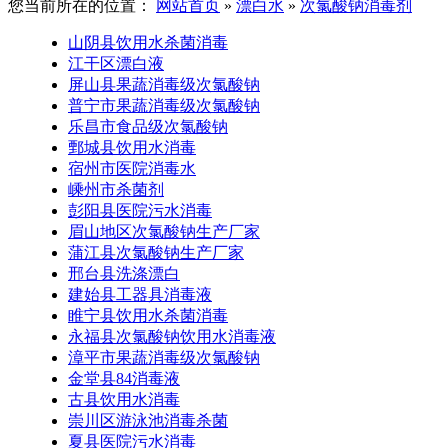
您当前所在的位置：
网站首页
»
漂白水
»
次氯酸钠消毒剂
山阴县饮用水杀菌消毒
江干区漂白液
屏山县果蔬消毒级次氯酸钠
普宁市果蔬消毒级次氯酸钠
乐昌市食品级次氯酸钠
鄄城县饮用水消毒
宿州市医院消毒水
嵊州市杀菌剂
彭阳县医院污水消毒
眉山地区次氯酸钠生产厂家
蒲江县次氯酸钠生产厂家
邢台县洗涤漂白
建始县工器具消毒液
睢宁县饮用水杀菌消毒
永福县次氯酸钠饮用水消毒液
漳平市果蔬消毒级次氯酸钠
金堂县84消毒液
古县饮用水消毒
崇川区游泳池消毒杀菌
夏县医院污水消毒